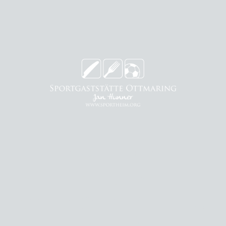
Sportgaststätte Ottmaring
Qualität und Können machens einfach aus, und das ist auch kein
Geheimnis
Wir verwenden regionale Produkte wie Erdäpfel aus Ottmaring, Eier aus
Rehling, Rind aus dem Voralpenland, Schweinefleisch und Geflügel aus
Bayern und Bier aus Unterbaar.
Über 25 Jahre Erfahrung in der Küche, die Liebe zum Beruf und