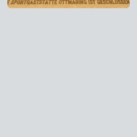
Urlaub
Liebe Gäste,
vom 15.08.2026 bis zum 13.09.2026 gönnen wir uns eine kleine Auszeit,
um unsere Akkus wieder aufzuladen.
Ab dem 16.09.2026 sind wir mit voller Energie und zu den gewohnten
Öffnungszeiten für euch da.
Vielen Dank für euer Verständnis-wir freuen uns schon auf euren nächsten
Besuch