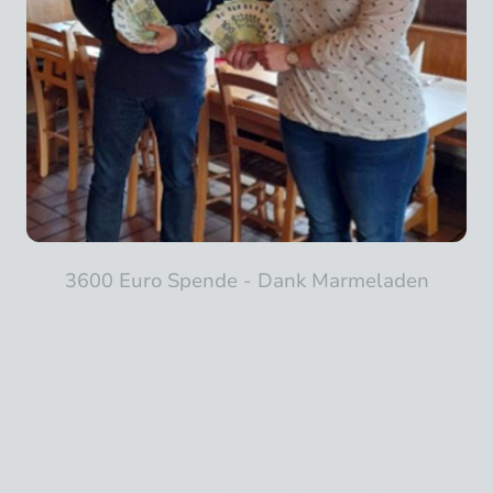
3600 Euro Spende - Dank Marmeladen
Dank der Bayrischen Asphaltmischwerke die uns alleine schon 650 Gläser
in Auftrag gegeben hatten, als Geschenk für ihre Mitarbeiter.
Deshalb mussten wir dieses Jahr etwas mehr produzieren, insgesamt
waren es 1000 Gläser.
Mitte November konnten wir somit 3000€ an die Elterninitiative
krebskranker Kinder Augsburg –LICHTBLICKE e. V. überreichen.
Mitte Dezember hatten wir dann nochmals 600.- zusammen ….