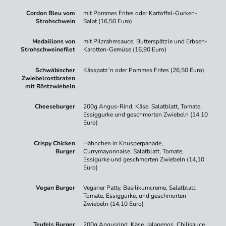
Cordon Bleu vom
mit Pommes Frites oder Kartoffel-Gurken-
Strohschwein
Salat (16,50 Euro)
Medaillons von
mit Pilzrahmsauce, Butterspätzle und Erbsen-
Strohschweinefilet
Karotten-Gemüse (16,90 Euro)
Schwäbischer
Kässpatz`n oder Pommes Frites (26,50 Euro)
Zwiebelrostbraten
mit Röstzwiebeln
Cheeseburger
200g Angus-Rind, Käse, Salatblatt, Tomate,
Essiggurke und geschmorten Zwiebeln (14,10
Euro)
Crispy Chicken
Hähnchen in Knusperpanade,
Burger
Currymayonnaise, Salatblatt, Tomate,
Essigurke und geschmorten Zwiebeln (14,10
Euro)
Vegan Burger
Veganer Patty, Basilikumcreme, Salatblatt,
Tomate, Essiggurke, und geschmorten
Zwiebeln (14,10 Euro)
Teufels Burger
200g Angusrind, Käse, Jalapenos, Chilisauce,